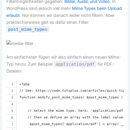
Filtermöglichkeiten gegeben:
Bilder, Audio und Video
. In
WordPress sind jedoch viel mehr
Mime Types beim Upload
erlaubt
. Nur können wir danach leider nicht filtern. Aber
praktischerweise gibt es dafür einen Filter:
post_mime_types
.
Am einfachsten fügen wir also einfach einen neuen Mime-
Typ hinzu. Zum Beispiel
application/pdf
für PDF-
Dateien:
<?php 
// See: https://code.tutsplus.com/articles/quick-tip-a
function modify_post_mime_types( $post_mime_types ) {
    // select the mime type, here: 'application/pdf'
    // then we define an array with the label values
     $post_mime_types['application/pdf'] = array( __( 