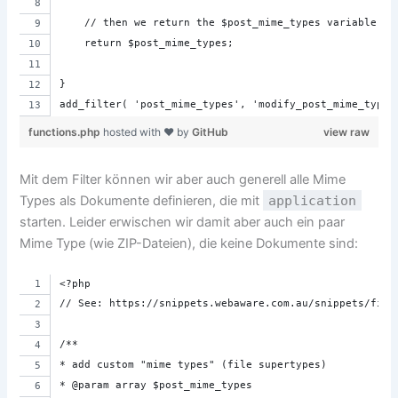
    // then we return the $post_mime_types variable
    return $post_mime_types;
}
add_filter( 'post_mime_types', 'modify_post_mime_types
functions.php
hosted with ❤ by
GitHub
view raw
Mit dem Filter können wir aber auch generell alle Mime
Types als Dokumente definieren, die mit
application
starten. Leider erwischen wir damit aber auch ein paar
Mime Type (wie ZIP-Dateien), die keine Dokumente sind:
<?php 
// See: https://snippets.webaware.com.au/snippets/filt
/**
* add custom "mime types" (file supertypes)
* @param array $post_mime_types