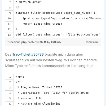
* @return array
*/
function filterPostMimeTypes($post_mime_types) {
    $post_mime_types['application'] = array('Document'
    return $post_mime_types;
}
add_filter('post_mime_types', 'filterPostMimeTypes');
functions.php
hosted with ❤ by
GitHub
view raw
Das
Trac-Ticket #30788
brachte mich dann aber
schlussendlich auf den besten Weg. Wir können mehrere
Mime Type einfach als kommaseparierte Liste angeben:
<?php
/**
 * Plugin Name: Ticket 30788
 * Description: Test Plugin for Ticket 30788
 * Version: 1.0
 * Author: Mike Glendinning