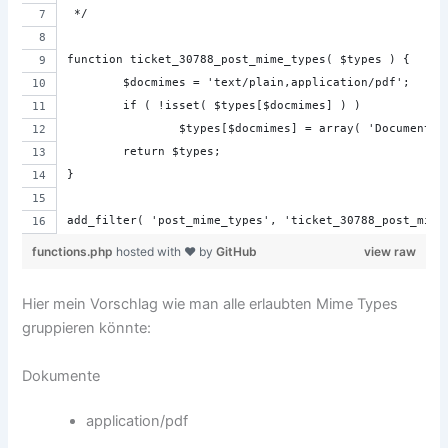
 */
function ticket_30788_post_mime_types( $types ) {
        $docmimes = 'text/plain,application/pdf';
        if ( !isset( $types[$docmimes] ) )
                $types[$docmimes] = array( 'Documents'
        return $types;
}
add_filter( 'post_mime_types', 'ticket_30788_post_mime
functions.php
hosted with ❤ by
GitHub
view raw
Hier mein Vorschlag wie man alle erlaubten Mime Types
gruppieren könnte:
Dokumente
application/pdf